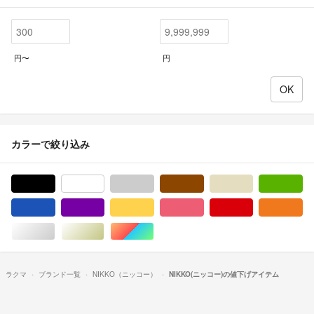
円〜
円
カラーで絞り込み
ブラック/黒色系
ホワイト/白色系
グレー/灰色系
ブラウン/茶色系
ベージュ系
グ
ブルー・ネイビー/青色系
パープル/紫色系
イエロー/黄色系
ピンク/桃色系
レッド/赤色系
オ
シルバー/銀色系
ゴールド/金色系
マルチカラー
ラクマ
ブランド一覧
NIKKO（ニッコー）
NIKKO(ニッコー)の値下げアイテム