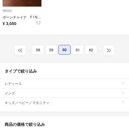
NIKKO
ボーンチャイナ F I NE BONE CH I NAプレート
¥
3,050
…
58
59
60
61
62
…
タイプで絞り込み
レディース
メンズ
キッズ／ベビー／マタニティ
商品の価格で絞り込み