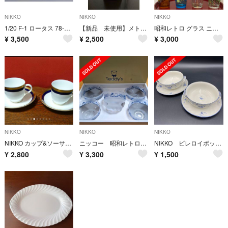
NIKKO
NIKKO
NIKKO
1/20 F-1 ロータス 78-N ラジコン 昭和レトロ
【新品 未使用】メトロノーム
昭和レトロ グラス ニッコー
¥
3,500
¥
2,500
¥
3,000
NIKKO
NIKKO
NIKKO
NIKKO カップ&ソーサー 2客セット
ニッコー 昭和レトロ アイスクリームセット
NIKKO ビレロイボッホ スープカップ＆ソーサ 2客
¥
2,800
¥
3,300
¥
1,500