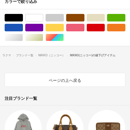
カラーで絞り込み
ブラック/黒色系
ホワイト/白色系
グレー/灰色系
ブラウン/茶色系
ベージュ系
グ
ブルー・ネイビー/青色系
パープル/紫色系
イエロー/黄色系
ピンク/桃色系
レッド/赤色系
オ
シルバー/銀色系
ゴールド/金色系
マルチカラー
ラクマ
ブランド一覧
NIKKO（ニッコー）
NIKKO(ニッコー)の値下げアイテム
ページの上へ戻る
注目ブランド一覧