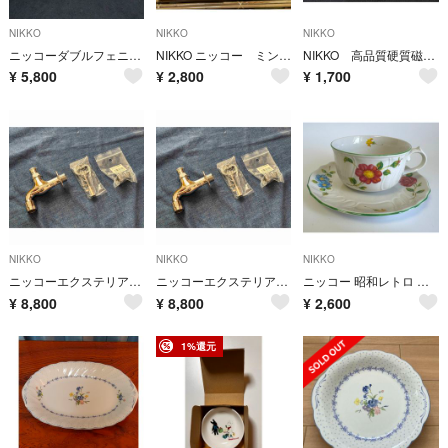
NIKKO
NIKKO
NIKKO
ニッコーダブルフェニックス ティーカップ＆ソーサー ５客とオマケ皿１枚
NIKKO ニッコー ミングトゥリー 楕円形 大皿 プレート
NIKKO 高品質硬質磁器 大ぶり レンゲ スプーン 5個セット
¥
5,800
¥
2,800
¥
1,700
NIKKO
NIKKO
NIKKO
ニッコーエクステリア 飾蛇口 キー付き クロームメッキ 泡沫 K302、K602
ニッコーエクステリア 飾蛇口 キー付き クロームメッキ 泡沫 K302、K602
ニッコー 昭和レトロ ビレロイ＆ボッホ リーベンブルーメ カップ&ソーサ 純喫茶
¥
8,800
¥
8,800
¥
2,600
1%還元