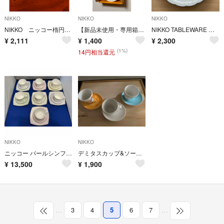
NIKKO
NIKKO
NIKKO
NIKKO ニッコー楕円形大皿サンドイッチプレート１枚
【新品未使用・専用箱付】リサ&ガスパール 深皿 １３cm ニッコー
NIKKO TABLEWARE お皿 プレート
¥
2,111
¥
1,400
¥
2,300
(1%)
14円相当還元
NIKKO
NIKKO
ニッコー パールシンフォニーコレクション 7客トリオ ティーカップ
デミタスカップ&ソーサーカップ 3客セット ニッコーnikko
¥
13,500
¥
1,900
…
3
4
5
6
7
…