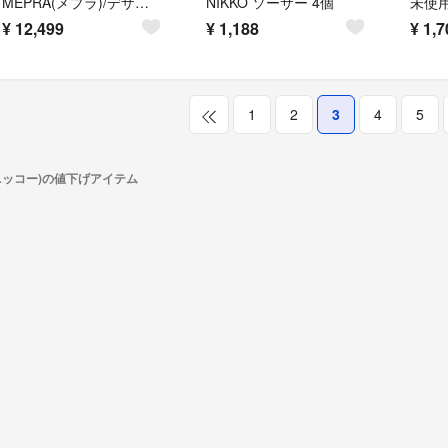
MEPRA(メプラ)/デザート6本セット(18-10)/ARTE(アルテ)
NIKKO ソーサー 4個
¥
12,499
¥
1,188
¥
1,7
1
2
3
4
5
(ニッコー)の値下げアイテム