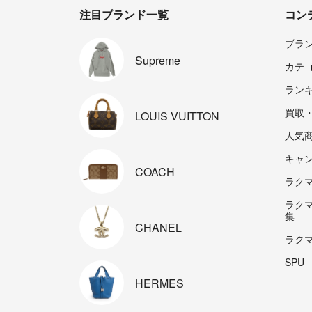
注目ブランド一覧
コン
ブラ
Supreme
カテ
ラン
買取
LOUIS
VUITTON
人気
キャ
COACH
ラクマp
ラク
集
CHANEL
ラク
SPU
HERMES