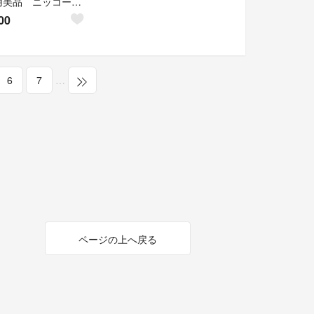
未使用美品 ニッコー ロマンホリデー マーガレット カップ&ソーサー 5客セット
00
6
7
…
ページの上へ戻る