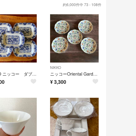
約6,000件中 73 - 108件
NIKKO
NIKKO ニッコー ダブルフェニックス 大きめ 角皿 プレート5枚組
ニッコーOriental Garden 小皿 5枚セット 約14.5cm 花柄
00
¥
3,300