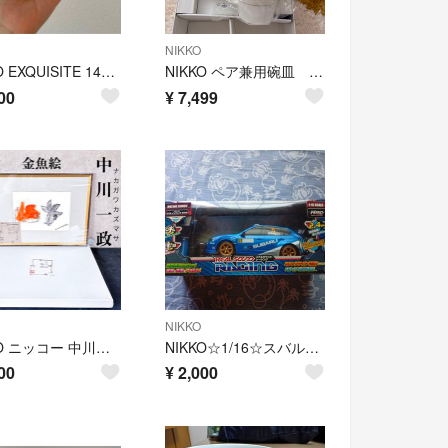
NIKKO
NIKKO EXQUISITE 14cmボール
NIKKO ペア兼用碗皿 12400-CC04
00
¥
7,499
NIKKO
NIKKO ニッコー 中川一政 ナカガワ カズマサ 陶画 金魚絵 出目金 美術品
NIKKO☆1/16☆スバル・インプレッサWRC2008
00
¥
2,000