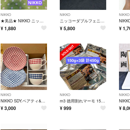
NIKKO
NIKKO
NIKKO
★美品★ NIKKO ニッコー カップ＆ソーサ 2客セット
ニッコーダブルフェニックス ティーカップ＆ソーサー ５客とオマケ皿１枚
¥
1,880
¥
5,800
¥
1,7
NIKKO
NIKKO
NIKKO
NIKKO SDY.ペアティ&コーヒーセット #CC04
m3 徳用割れマーモ 150g×3袋 アウトレット ビスケットチョコ
¥
3,000
¥
999
¥
8,0