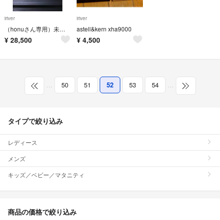
iriver
iriver
（honuさん専用）未開封未使用 ACTIVO CT10 セガサターン（グレー）
astell&kern xha9000
¥
28,500
¥
4,500
…
50
51
52
53
54
…
タイプで絞り込み
レディース
メンズ
キッズ／ベビー／マタニティ
商品の価格で絞り込み