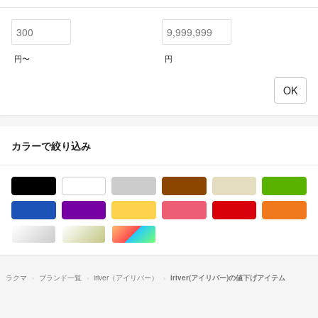
円〜
円
カラーで絞り込み
ブラック/黒色系
ホワイト/白色系
グレー/灰色系
ブラウン/茶色系
ベージュ系
グ
ブルー・ネイビー/青色系
パープル/紫色系
イエロー/黄色系
ピンク/桃色系
レッド/赤色系
オ
シルバー/銀色系
ゴールド/金色系
マルチカラー
ラクマ
ブランド一覧
iriver（アイリバー）
iriver(アイリバー)の値下げアイテム