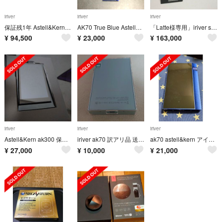
iriver
iriver
iriver
保証残1年 Astell&Kern AK380 別売ケース・バンナイズ2種
AK70 True Blue Astell&Kern
「Latte様専用」iriver sp1000m blue
¥
94,500
¥
23,000
¥
163,000
iriver
iriver
iriver
Astell&Kern ak300 保証書付き
iriver ak70 訳アリ品 送料無料
ak70 astell&kern アイリバー true blue 1000台限定
¥
27,000
¥
10,000
¥
21,000