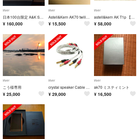
iriver
iriver
iriver
日本100台限定 A&K SP1000M Onyx Black
Astell&Kern AK70 twilight rose
astell&kern AK T1p 【最終値下げ】新年割引き！
¥
160,000
¥
15,500
¥
58,000
iriver
iriver
iriver
こう様専用
crystal speaker Cable 【新品・送料無料】
ak70 ミスティミント
¥
25,000
¥
29,000
¥
16,500