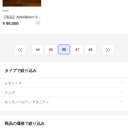
iriver
【美品】Astell&Kern SE100 fripSide Edition
¥
90,000
…
44
45
46
47
48
…
タイプで絞り込み
レディース
メンズ
キッズ／ベビー／マタニティ
商品の価格で絞り込み