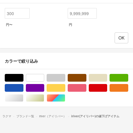
円〜
円
カラーで絞り込み
ブラック/黒色系
ホワイト/白色系
グレー/灰色系
ブラウン/茶色系
ベージュ系
グ
ブルー・ネイビー/青色系
パープル/紫色系
イエロー/黄色系
ピンク/桃色系
レッド/赤色系
オ
シルバー/銀色系
ゴールド/金色系
マルチカラー
ラクマ
ブランド一覧
iriver（アイリバー）
iriver(アイリバー)の値下げアイテム