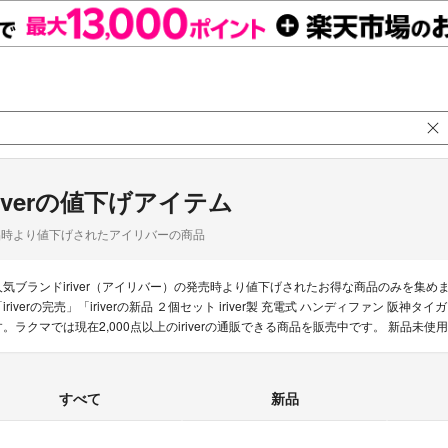
riverの値下げアイテム
品時より値下げされたアイリバーの商品
人気ブランドiriver（アイリバー）の発売時より値下げされたお得な商品のみを集
iriverの完売」「iriverの新品 ２個セット iriver製 充電式 ハンディファン 阪神タイガ
す。ラクマでは現在2,000点以上のiriverの通販できる商品を販売中です。 新品
すべて
新品