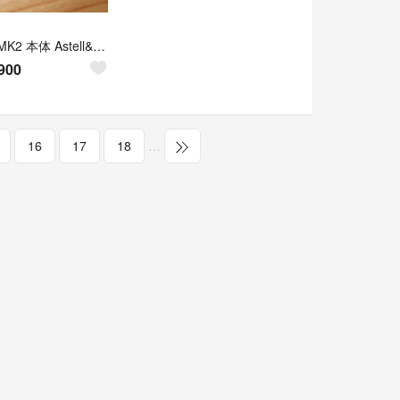
T8IE MK2 本体 Astell&Kern T8iE
900
16
17
18
…