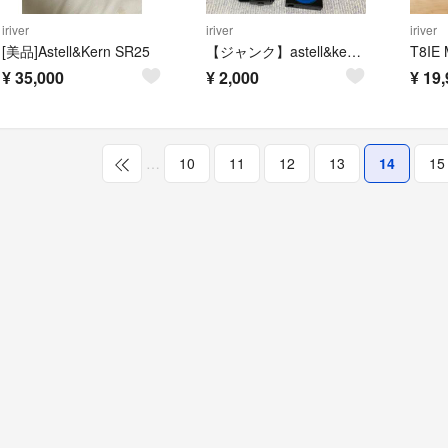
iriver
iriver
iriver
[美品]Astell&Kern SR25
【ジャンク】astell&kern AK10 ラブライブ！エディション 園田海未
¥
35,000
¥
2,000
¥
19,
…
10
11
12
13
14
15