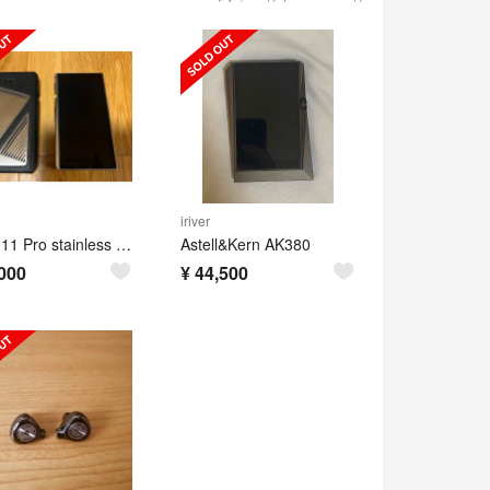
iriver
Fiio M11 Pro stainless steel Edition 中古
Astell&Kern AK380
000
¥
44,500