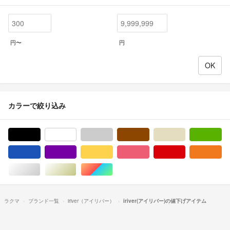
円〜
円
カラーで絞り込み
ブラック/黒色系
ホワイト/白色系
グレー/灰色系
ブラウン/茶色系
ベージュ系
グ
ブルー・ネイビー/青色系
パープル/紫色系
イエロー/黄色系
ピンク/桃色系
レッド/赤色系
オ
シルバー/銀色系
ゴールド/金色系
マルチカラー
ラクマ
ブランド一覧
iriver（アイリバー）
iriver(アイリバー)の値下げアイテム