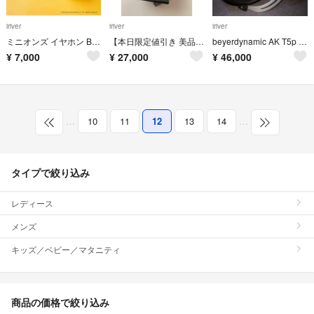
iriver
iriver
iriver
ミニオンズ イヤホン Bluetooth
【本日限定値引き 美品】SR15 Astell & kern DAP
beyerdynamic AK T5p 2nd Generation
¥
7,000
¥
27,000
¥
46,000
…
10
11
12
13
14
…
タイプで絞り込み
レディース
メンズ
キッズ／ベビー／マタニティ
商品の価格で絞り込み