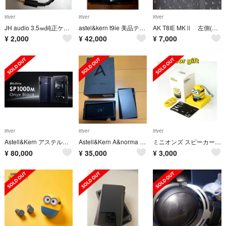
iriver
iriver
iriver
JH audio 3.5㎜純正ケーブル（4pin)
astel&kern t9ie 美品テスラドライバー beyerdynamic
AK T8IE MKⅡ 左側(L側)単体
¥
2,000
¥
42,000
¥
7,000
iriver
iriver
iriver
Astell&Kern アステルアンドケルン SP1000M OnyxBlack
Astell&Kern A&norma SR25 DAP アステルアンドケルン
ミニオンズ スピーカー Bluetooth
¥
80,000
¥
35,000
¥
3,000