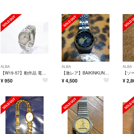
ALBA
ALBA
ALBA
【W19-57】動作品 電池交換済 セイコー アルバ 腕時計 7N32-K004
【激レア】BAIKINKUN バイキンくん SEIKO ALBA 腕時計
¥
950
¥
4,500
¥
2,8