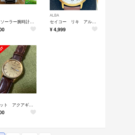
ALBA
ALBA ソーラー腕時計 AEFD565
セイコー リキ アルバ 腕時計 見やすい 数字 皮ベルト 白文字盤
00
¥
4,999
2個セット アクアギア&アルバ SEIKO グランドクオーツ型腕時計
00