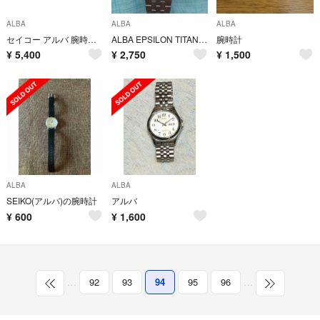
ALBA
ALBA
ALBA
セイコー アルバ 腕時計 AP6525X1 多針 ペプシベゼル
ALBA EPSILON TITANIUMクロノグラフ 動作品 平成12年頃
腕時計
¥
5,400
¥
2,750
¥
1,500
ALBA
ALBA
SEIKO(アルバ)の腕時計
アルバ
¥
600
¥
1,600
…
92
93
94
95
96
…