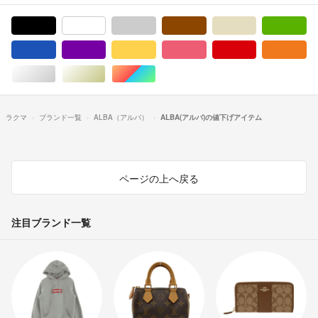
ブラック/黒色系
ホワイト/白色系
グレー/灰色系
ブラウン/茶色系
ベージュ系
グ
ブルー・ネイビー/青色系
パープル/紫色系
イエロー/黄色系
ピンク/桃色系
レッド/赤色系
オ
シルバー/銀色系
ゴールド/金色系
マルチカラー
ラクマ
ブランド一覧
ALBA（アルバ）
ALBA(アルバ)の値下げアイテム
ページの上へ戻る
注目ブランド一覧