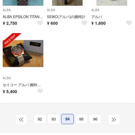
ALBA
ALBA
ALBA
ALBA EPSILON TITANIUMクロノグラフ 動作品 平成12年頃
SEIKO(アルバ)の腕時計
アルバ
¥
2,750
¥
600
¥
1,600
ALBA
セイコー アルバ 腕時計 AP6525X1 多針 ペプシベゼル
¥
5,400
…
92
93
94
95
96
…