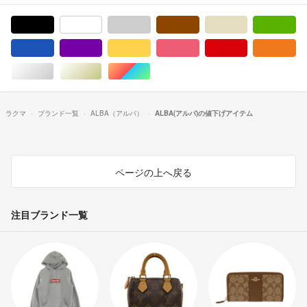
ブラック/黒色系
ホワイト/白色系
グレー/灰色系
ブラウン/茶色系
ベージュ系
グ
ブルー・ネイビー/青色系
パープル/紫色系
イエロー/黄色系
ピンク/桃色系
レッド/赤色系
オ
シルバー/銀色系
ゴールド/金色系
マルチカラー
ラクマ
ブランド一覧
ALBA（アルバ）
ALBA(アルバ)の値下げアイテム
ページの上へ戻る
注目ブランド一覧