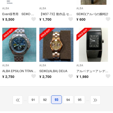
ALBA
ALBA
ALBA
Evan様専用 SEIKO アンジェーヌ レディースウォッチ
【W37-73】動作品 セイコー アルバ スモールセコンド 腕時計 フェイスのみ
SEIKO(アルバ)の腕時計
¥
5,500
¥
1,700
¥
600
ALBA
ALBA
ALBA
ALBA EPSILON TITANIUMクロノグラフ 動作品 平成12年頃
SEIKO(ALBA) DEUA
アルバ デューア レディース ウォッチ
¥
2,750
¥
2,700
¥
1,980
…
91
92
93
94
95
…