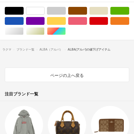
ブラック/黒色系
ホワイト/白色系
グレー/灰色系
ブラウン/茶色系
ベージュ系
グ
ブルー・ネイビー/青色系
パープル/紫色系
イエロー/黄色系
ピンク/桃色系
レッド/赤色系
オ
シルバー/銀色系
ゴールド/金色系
マルチカラー
ラクマ
ブランド一覧
ALBA（アルバ）
ALBA(アルバ)の値下げアイテム
ページの上へ戻る
注目ブランド一覧