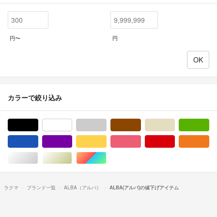
円〜
円
カラーで絞り込み
ブラック/黒色系
ホワイト/白色系
グレー/灰色系
ブラウン/茶色系
ベージュ系
グ
ブルー・ネイビー/青色系
パープル/紫色系
イエロー/黄色系
ピンク/桃色系
レッド/赤色系
オ
シルバー/銀色系
ゴールド/金色系
マルチカラー
ラクマ
ブランド一覧
ALBA（アルバ）
ALBA(アルバ)の値下げアイテム