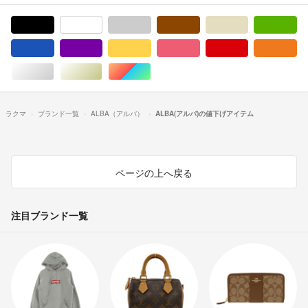
ブラック/黒色系
ホワイト/白色系
グレー/灰色系
ブラウン/茶色系
ベージュ系
グ
ブルー・ネイビー/青色系
パープル/紫色系
イエロー/黄色系
ピンク/桃色系
レッド/赤色系
オ
シルバー/銀色系
ゴールド/金色系
マルチカラー
ラクマ
ブランド一覧
ALBA（アルバ）
ALBA(アルバ)の値下げアイテム
ページの上へ戻る
注目ブランド一覧