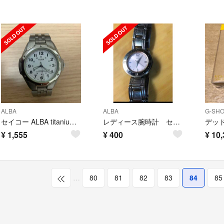
ALBA
ALBA
G-SH
セイコー ALBA titanium 10BAR
レディース腕時計 セイコー アルバ
¥
1,555
¥
400
¥
10,
…
80
81
82
83
84
85