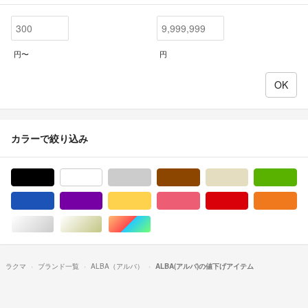
円〜
円
カラーで絞り込み
ブラック/黒色系
ホワイト/白色系
グレー/灰色系
ブラウン/茶色系
ベージュ系
グ
ブルー・ネイビー/青色系
パープル/紫色系
イエロー/黄色系
ピンク/桃色系
レッド/赤色系
オ
シルバー/銀色系
ゴールド/金色系
マルチカラー
ラクマ
ブランド一覧
ALBA（アルバ）
ALBA(アルバ)の値下げアイテム