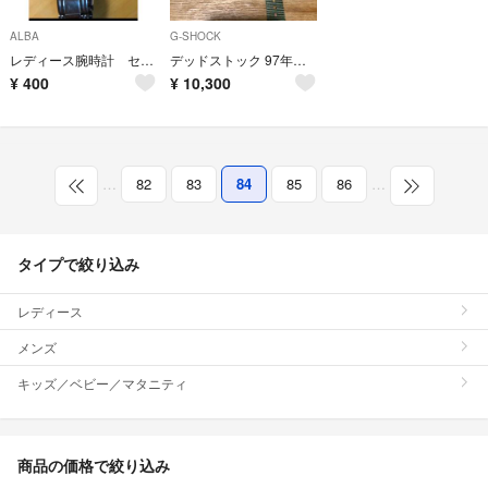
ALBA
G-SHOCK
レディース腕時計 セイコー アルバ
デッドストック 97年製 ALBA アルバ トレイルマスター vintage
¥
400
¥
10,300
…
82
83
84
85
86
…
タイプで絞り込み
レディース
メンズ
キッズ／ベビー／マタニティ
商品の価格で絞り込み