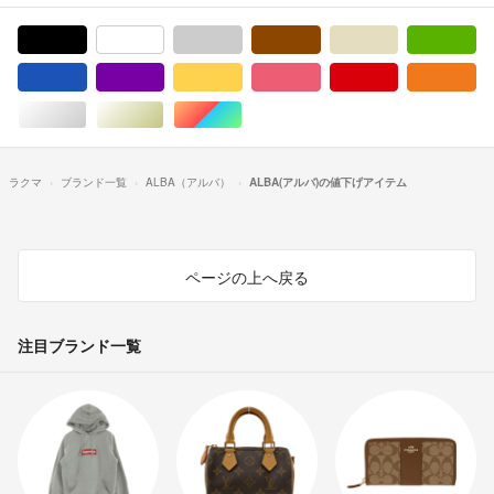
ブラック/黒色系
ホワイト/白色系
グレー/灰色系
ブラウン/茶色系
ベージュ系
グ
ブルー・ネイビー/青色系
パープル/紫色系
イエロー/黄色系
ピンク/桃色系
レッド/赤色系
オ
シルバー/銀色系
ゴールド/金色系
マルチカラー
ラクマ
ブランド一覧
ALBA（アルバ）
ALBA(アルバ)の値下げアイテム
ページの上へ戻る
注目ブランド一覧