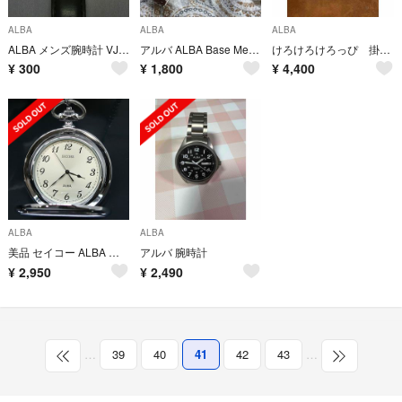
ALBA
ALBA
ALBA
ALBA メンズ腕時計 VJ32-KN20 不具合あり
アルバ ALBA Base Metal V827-0111 A0 レディース時計
けろけろけろっぴ 掛け時計 レトロ
¥
300
¥
1,800
¥
4,400
ALBA
ALBA
美品 セイコー ALBA アルバ サクセス 懐中時計 V721-0A20 可動品
アルバ 腕時計
¥
2,950
¥
2,490
…
39
40
41
42
43
…