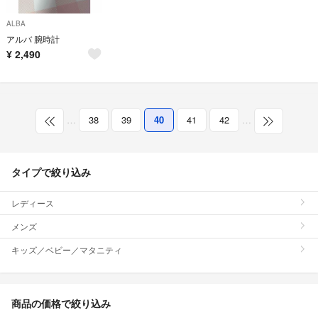
ALBA
アルバ 腕時計
¥
2,490
…
38
39
40
41
42
…
タイプで絞り込み
レディース
メンズ
キッズ／ベビー／マタニティ
商品の価格で絞り込み