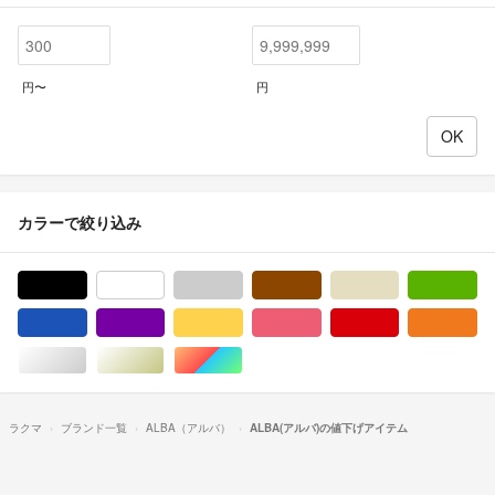
円〜
円
カラーで絞り込み
ブラック/黒色系
ホワイト/白色系
グレー/灰色系
ブラウン/茶色系
ベージュ系
グ
ブルー・ネイビー/青色系
パープル/紫色系
イエロー/黄色系
ピンク/桃色系
レッド/赤色系
オ
シルバー/銀色系
ゴールド/金色系
マルチカラー
ラクマ
ブランド一覧
ALBA（アルバ）
ALBA(アルバ)の値下げアイテム