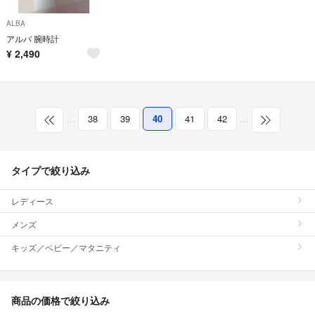
ALBA
アルバ 腕時計
¥
2,490
…
38
39
40
41
42
…
タイプで絞り込み
レディース
メンズ
キッズ／ベビー／マタニティ
商品の価格で絞り込み