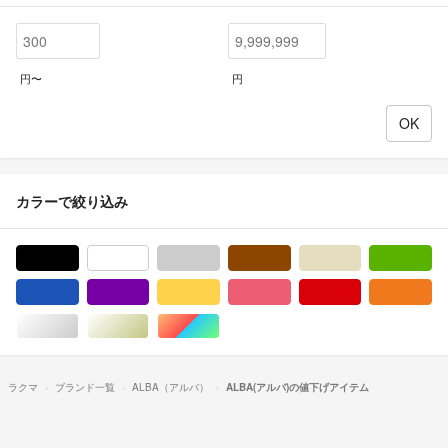
円〜
円
カラーで絞り込み
ブラック/黒色系
ホワイト/白色系
グレー/灰色系
ブラウン/茶色系
ベージュ系
グ
ブルー・ネイビー/青色系
パープル/紫色系
イエロー/黄色系
ピンク/桃色系
レッド/赤色系
オ
シルバー/銀色系
ゴールド/金色系
マルチカラー
ラクマ
ブランド一覧
ALBA（アルバ）
ALBA(アルバ)の値下げアイテム