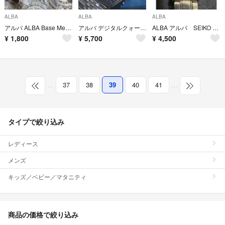
ALBA
ALBA
ALBA
アルバ ALBA Base Metal V827-0111 A0 レディース時計
アルバ デジタルクォーツ 電池交換済稼働品
ALBA アルバ SEIKO セイコー 日本製 金属 ベルトレディース 腕時計
¥
1,800
¥
5,700
¥
4,500
…
37
38
39
40
41
…
タイプで絞り込み
レディース
メンズ
キッズ／ベビー／マタニティ
商品の価格で絞り込み