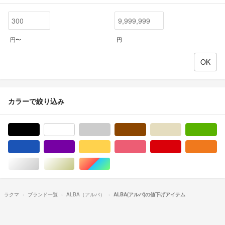
円〜
円
カラーで絞り込み
ブラック/黒色系
ホワイト/白色系
グレー/灰色系
ブラウン/茶色系
ベージュ系
グ
ブルー・ネイビー/青色系
パープル/紫色系
イエロー/黄色系
ピンク/桃色系
レッド/赤色系
オ
シルバー/銀色系
ゴールド/金色系
マルチカラー
ラクマ
ブランド一覧
ALBA（アルバ）
ALBA(アルバ)の値下げアイテム