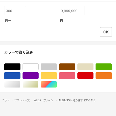
円〜
円
カラーで絞り込み
ブラック/黒色系
ホワイト/白色系
グレー/灰色系
ブラウン/茶色系
ベージュ系
グ
ブルー・ネイビー/青色系
パープル/紫色系
イエロー/黄色系
ピンク/桃色系
レッド/赤色系
オ
シルバー/銀色系
ゴールド/金色系
マルチカラー
ラクマ
ブランド一覧
ALBA（アルバ）
ALBA(アルバ)の値下げアイテム