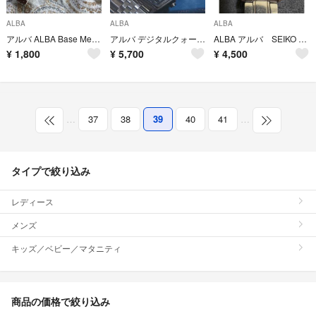
ALBA
ALBA
ALBA
アルバ ALBA Base Metal V827-0111 A0 レディース時計
アルバ デジタルクォーツ 電池交換済稼働品
ALBA アルバ SEIKO セイコー 日本製 金属 ベルトレディース 腕時計
¥
1,800
¥
5,700
¥
4,500
…
37
38
39
40
41
…
タイプで絞り込み
レディース
メンズ
キッズ／ベビー／マタニティ
商品の価格で絞り込み