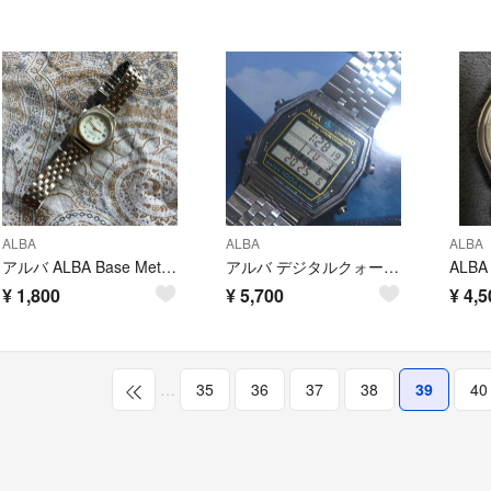
ALBA
ALBA
ALBA
アルバ ALBA Base Metal V827-0111 A0 レディース時計
アルバ デジタルクォーツ 電池交換済稼働品
¥
1,800
¥
5,700
¥
4,5
…
35
36
37
38
39
40