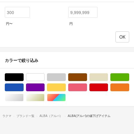
円〜
円
カラーで絞り込み
ブラック/黒色系
ホワイト/白色系
グレー/灰色系
ブラウン/茶色系
ベージュ系
グ
ブルー・ネイビー/青色系
パープル/紫色系
イエロー/黄色系
ピンク/桃色系
レッド/赤色系
オ
シルバー/銀色系
ゴールド/金色系
マルチカラー
ラクマ
ブランド一覧
ALBA（アルバ）
ALBA(アルバ)の値下げアイテム