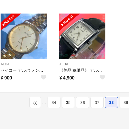
ALBA
ALBA
セイコー アルバ メンズクォーツ 電池交換済稼働品
《美品 稼働品》 アルバ メンズ腕時計 防水 ホワイト文字盤 クオーツ
¥
900
¥
4,900
…
34
35
36
37
38
39