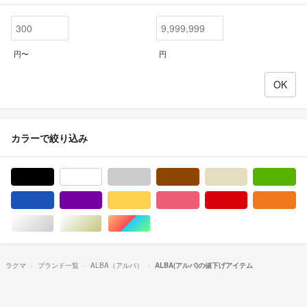
円〜
円
カラーで絞り込み
ブラック/黒色系
ホワイト/白色系
グレー/灰色系
ブラウン/茶色系
ベージュ系
グ
ブルー・ネイビー/青色系
パープル/紫色系
イエロー/黄色系
ピンク/桃色系
レッド/赤色系
オ
シルバー/銀色系
ゴールド/金色系
マルチカラー
ラクマ
ブランド一覧
ALBA（アルバ）
ALBA(アルバ)の値下げアイテム