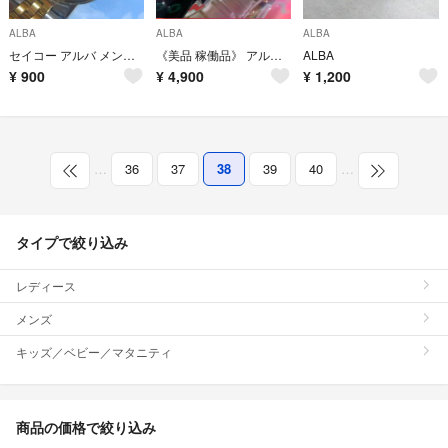
ALBA
ALBA
ALBA
セイコー アルバ メンズクォーツ 電池交換済稼働品
《美品 稼働品》 アルバ メンズ腕時計 防水 ホワイト文字盤 クオーツ
ALBA
¥
900
¥
4,900
¥
1,200
…
36
37
38
39
40
…
タイプで絞り込み
レディース
メンズ
キッズ／ベビー／マタニティ
商品の価格で絞り込み