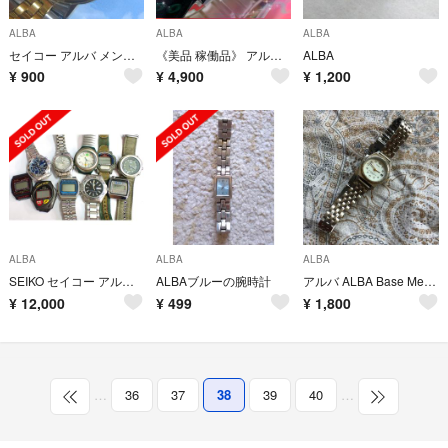
ALBA
ALBA
ALBA
セイコー アルバ メンズクォーツ 電池交換済稼働品
《美品 稼働品》 アルバ メンズ腕時計 防水 ホワイト文字盤 クオーツ
ALBA
¥
900
¥
4,900
¥
1,200
ALBA
ALBA
ALBA
SEIKO セイコー アルバ ORVITAX オービタックス含む 腕時計 10点
ALBAブルーの腕時計
アルバ ALBA Base Metal V827-0111 A0 レディース時計
¥
12,000
¥
499
¥
1,800
…
36
37
38
39
40
…