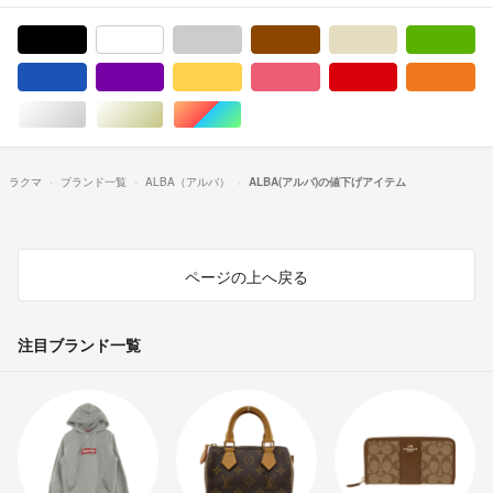
ブラック/黒色系
ホワイト/白色系
グレー/灰色系
ブラウン/茶色系
ベージュ系
グ
ブルー・ネイビー/青色系
パープル/紫色系
イエロー/黄色系
ピンク/桃色系
レッド/赤色系
オ
シルバー/銀色系
ゴールド/金色系
マルチカラー
ラクマ
ブランド一覧
ALBA（アルバ）
ALBA(アルバ)の値下げアイテム
ページの上へ戻る
注目ブランド一覧