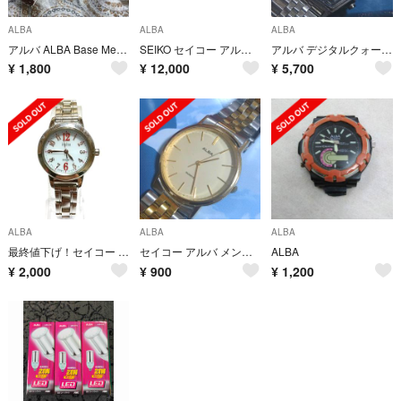
ALBA
ALBA
ALBA
アルバ ALBA Base Metal V827-0111 A0 レディース時計
SEIKO セイコー アルバ ORVITAX オービタックス含む 腕時計 10点
アルバ デジタルクォーツ 電池交換済稼働品
¥
1,800
¥
12,000
¥
5,700
ALBA
ALBA
ALBA
最終値下げ！セイコー アルバ アンジェーヌ V117-0DN0 ソーラー
セイコー アルバ メンズクォーツ 電池交換済稼働品
ALBA
¥
2,000
¥
900
¥
1,200