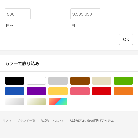
円〜
円
カラーで絞り込み
ブラック/黒色系
ホワイト/白色系
グレー/灰色系
ブラウン/茶色系
ベージュ系
グ
ブルー・ネイビー/青色系
パープル/紫色系
イエロー/黄色系
ピンク/桃色系
レッド/赤色系
オ
シルバー/銀色系
ゴールド/金色系
マルチカラー
ラクマ
ブランド一覧
ALBA（アルバ）
ALBA(アルバ)の値下げアイテム