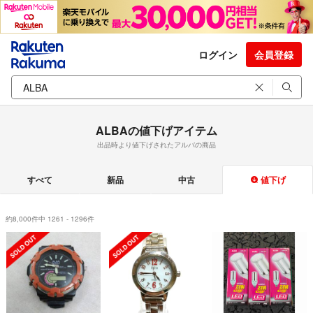
ログイン
会員登録
ALBAの値下げアイテム
出品時より値下げされたアルバの商品
すべて
新品
中古
値下げ
約8,000件中 1261 - 1296件