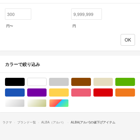
円〜
円
カラーで絞り込み
ブラック/黒色系
ホワイト/白色系
グレー/灰色系
ブラウン/茶色系
ベージュ系
グ
ブルー・ネイビー/青色系
パープル/紫色系
イエロー/黄色系
ピンク/桃色系
レッド/赤色系
オ
シルバー/銀色系
ゴールド/金色系
マルチカラー
ラクマ
ブランド一覧
ALBA（アルバ）
ALBA(アルバ)の値下げアイテム