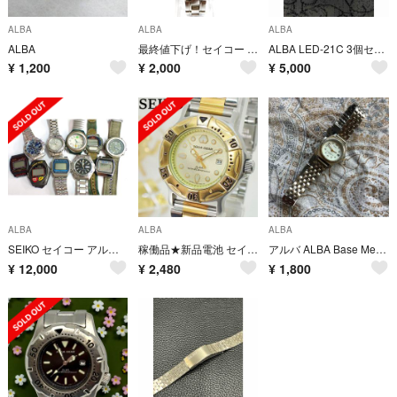
ALBA
ALBA
ALBA
ALBA
最終値下げ！セイコー アルバ アンジェーヌ V117-0DN0 ソーラー
ALBA LED-21C 3個セット
¥
1,200
¥
2,000
¥
5,000
ALBA
ALBA
ALBA
SEIKO セイコー アルバ ORVITAX オービタックス含む 腕時計 10点
稼働品★新品電池 セイコー アルバ アクアギア レディース デイト ゴールド
アルバ ALBA Base Metal V827-0111 A0 レディース時計
¥
12,000
¥
2,480
¥
1,800