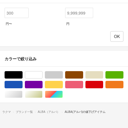
円〜
円
カラーで絞り込み
ブラック/黒色系
ホワイト/白色系
グレー/灰色系
ブラウン/茶色系
ベージュ系
グ
ブルー・ネイビー/青色系
パープル/紫色系
イエロー/黄色系
ピンク/桃色系
レッド/赤色系
オ
シルバー/銀色系
ゴールド/金色系
マルチカラー
ラクマ
ブランド一覧
ALBA（アルバ）
ALBA(アルバ)の値下げアイテム