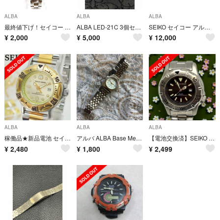
ALBA
ALBA
ALBA
最終値下げ！セイコー アルバ アンジェーヌ V117-0DN0 ソーラー
ALBA LED-21C 3個セット
SEIKO セイコー アルバ ORVITAX オービタックス含む 腕時計 10点
¥
2,000
¥
5,000
¥
12,000
ALBA
ALBA
ALBA
稼働品★新品電池 セイコー アルバ アクアギア レディース デイト ゴールド
アルバ ALBA Base Metal V827-0111 A0 レディース時計
【電池交換済】SEIKO ALBA ダイバーズウォッチ V782-0220
¥
2,480
¥
1,800
¥
2,499