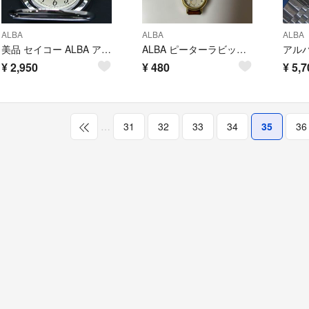
ALBA
ALBA
ALBA
美品 セイコー ALBA アルバ サクセス 懐中時計 V721-0A20 可動品
ALBA ピーターラビット 腕時計 ジャンク
¥
2,950
¥
480
¥
5,7
…
31
32
33
34
35
36