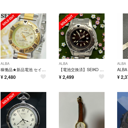
ALBA
ALBA
ALBA
稼働品★新品電池 セイコー アルバ アクアギア レディース デイト ゴールド
【電池交換済】SEIKO ALBA ダイバーズウォッチ V782-0220
¥
2,480
¥
2,499
¥
2,3