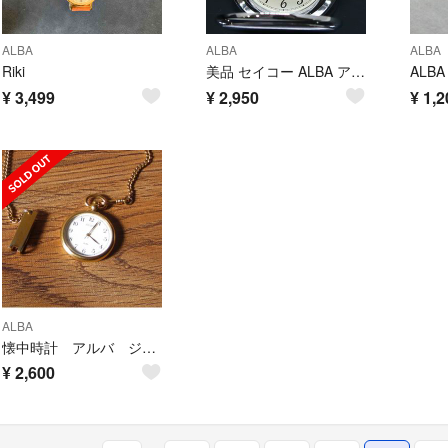
ALBA
ALBA
ALBA
Riki
美品 セイコー ALBA アルバ サクセス 懐中時計 V721-0A20 可動品
ALB
¥
3,499
¥
2,950
¥
1,2
ALBA
懐中時計 アルバ ジャンク品
¥
2,600