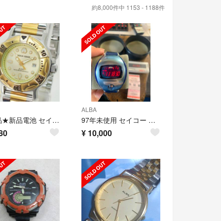
約8,000件中 1153 - 1188件
ALBA
稼働品★新品電池 セイコー アルバ アクアギア レディース デイト ゴールド
97年未使用 セイコー アルバ スプーン W671 KENWOOD 動作確認済
80
¥
10,000