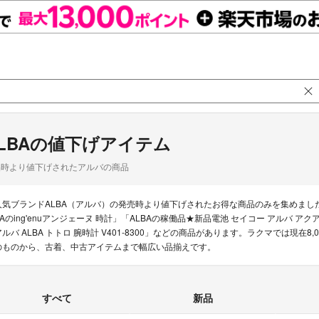
LBAの値下げアイテム
品時より値下げされたアルバの商品
人気ブランドALBA（アルバ）の発売時より値下げされたお得な商品のみを集めまし
BAのing'enuアンジェーヌ 時計」「ALBAの稼働品★新品電池 セイコー アルバ アク
アルバ ALBA トトロ 腕時計 V401-8300」などの商品があります。ラクマでは現在
のものから、古着、中古アイテムまで幅広い品揃えです。
すべて
新品