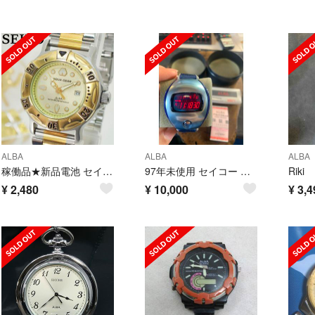
ALBA
ALBA
ALBA
稼働品★新品電池 セイコー アルバ アクアギア レディース デイト ゴールド
97年未使用 セイコー アルバ スプーン W671 KENWOOD 動作確認済
Riki
¥
2,480
¥
10,000
¥
3,4