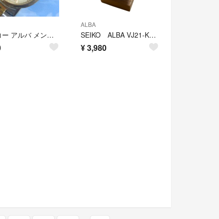
ALBA
セイコー アルバ メンズクォーツ 電池交換済稼働品
SEIKO ALBA VJ21-KD60 レディース腕時計【電池交換済み】
0
¥
3,980