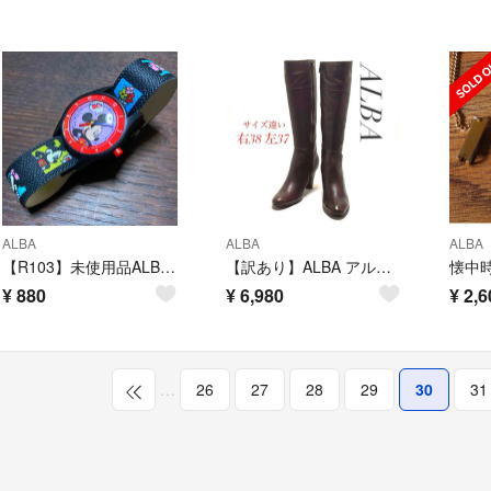
ALBA
ALBA
ALBA
【R103】未使用品ALBAミッキーマウス アナログ腕時計
【訳あり】ALBA アルバ ロングブーツ サイドジップ ラウンドトゥ ブラウン
¥
880
¥
6,980
¥
2,6
…
26
27
28
29
30
31