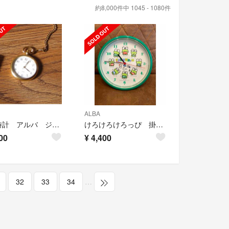
約8,000件中 1045 - 1080件
ALBA
懐中時計 アルバ ジャンク品
けろけろけろっぴ 掛け時計 レトロ
00
¥
4,400
32
33
34
…