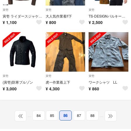
寅壱
寅壱
寅壱
寅壱 ライダースジャケット
大人気作業着‼️下
TS-DESIGNバルキーフリースベスト TSデザイン 5238 サイズＬＬ
¥
1,100
¥
800
¥
2,500
寅壱
寅壱
寅壱
(寅壱)防寒ブルゾン
虎一作業着上下
ワークシャツ LL
¥
3,000
¥
4,300
¥
860
…
84
85
86
87
88
…