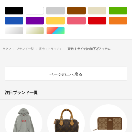
ブラック/黒色系
ホワイト/白色系
グレー/灰色系
ブラウン/茶色系
ベージュ系
グ
ブルー・ネイビー/青色系
パープル/紫色系
イエロー/黄色系
ピンク/桃色系
レッド/赤色系
オ
シルバー/銀色系
ゴールド/金色系
マルチカラー
ラクマ
ブランド一覧
寅壱（トライチ）
寅壱(トライチ)の値下げアイテム
ページの上へ戻る
注目ブランド一覧