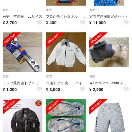
寅壱
寅壱
寅壱
寅壱 空調服 LLサイズ
プロが考えたタオル 寅壱
寅壱空調服限定品セット
¥
3,700
¥
400
¥
11,000
寅壱
寅壱
寅壱
トップ最終値下げ☆ ワイドモンキレンチ HＹ-26 エコワイド 新品未使用
☆値下げ☆ 寅一 パイロットジャンパー ドカジャン LLサイズ
★FieldCore Jawin デニムジャケット 作業着 セット売り★
¥
1,200
¥
3,000
¥
2,900