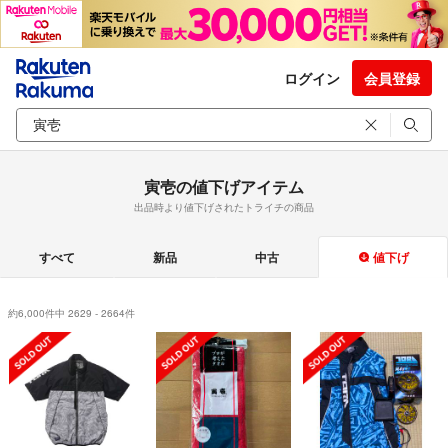
ログイン
会員登録
寅壱の値下げアイテム
出品時より値下げされたトライチの商品
すべて
新品
中古
値下げ
約6,000件中 2629 - 2664件