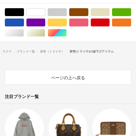
ブラック/黒色系
ホワイト/白色系
グレー/灰色系
ブラウン/茶色系
ベージュ系
グ
ブルー・ネイビー/青色系
パープル/紫色系
イエロー/黄色系
ピンク/桃色系
レッド/赤色系
オ
シルバー/銀色系
ゴールド/金色系
マルチカラー
ラクマ
ブランド一覧
寅壱（トライチ）
寅壱(トライチ)の値下げアイテム
ページの上へ戻る
注目ブランド一覧