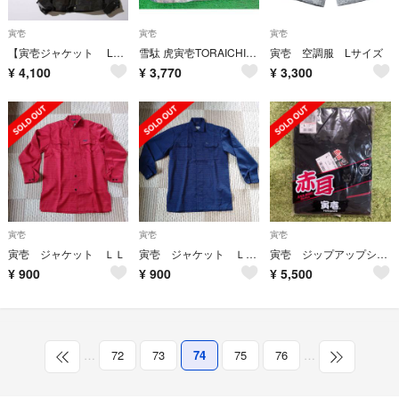
寅壱
寅壱
寅壱
【寅壱ジャケット Lサイズ】限定、希少品！大人気の8970シリーズの数量限
雪駄 虎寅壱TORAICHI27 cm綺麗な音がするセッタです。
寅壱 空調服 Lサイズ
¥
4,100
¥
3,770
¥
3,300
寅壱
寅壱
寅壱
寅壱 ジャケット ＬＬ
寅壱 ジャケット ＬＬ 7260
寅壱 ジップアップシャツ サイズL
¥
900
¥
900
¥
5,500
…
72
73
74
75
76
…