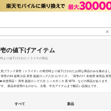
寅壱の値下げアイテム
品時より値下げされたトライチの商品
人気ブランド寅壱（トライチ）の発売時より値下げされたお得な商品のみを集めまし
「寅壱の34 超希少品 寅壱 超超ロング八分 LLサイズ」「寅壱の11 未使用 保管品 
3★未使用品！ 寅壱 超超ロング八分 ニッカポッカ 黒 W79」などの商品があります
です。 新品未使用のものから、古着、中古アイテムまで幅広い品揃えです。
すべて
新品