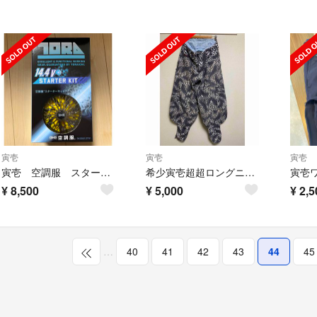
寅壱
寅壱
寅壱
寅壱 空調服 スターターキット 最終値下げ
希少寅壱超超ロングニッカW90 ヒョウ柄
¥
8,500
¥
5,000
¥
2,5
…
40
41
42
43
44
45