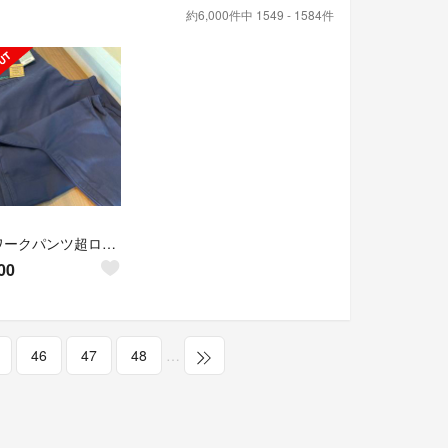
約6,000件中 1549 - 1584件
寅壱ワークパンツ超ロング八分(新品)
00
46
47
48
…