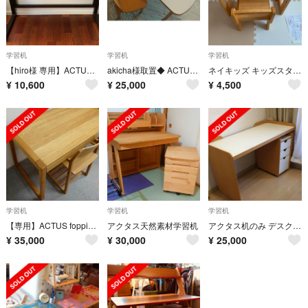
学習机
学習机
学習机
【hiro様 専用】ACTUS デスク【送料別】
akicha様取置◆ ACTUS kids SAUTO テーブルチェア
ネイキッズ キッズスタディーセット
¥
10,600
¥
25,000
¥
4,500
学習机
学習机
学習机
【専用】ACTUS foppish フォピッシュ 学習机＆チェア
アクタス天然素材学習机
アクタス机のみ デスク 学習机 最終値下げ
¥
35,000
¥
30,000
¥
25,000