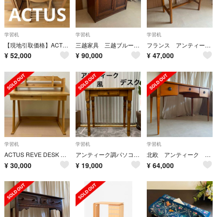
学習机
学習机
学習机
【現地引取価格】ACTUS 4点セット デスク シェルフ チェスト 椅子
三越家具 三越ブルージュ ライティングビューロー カントリー 英国 デスク 北欧
フランス アンティーク ドローイング デスク 机 トールペイント カントリー
¥
52,000
¥
90,000
¥
47,000
学習机
学習机
学習机
ACTUS REVE DESK ブックシェルフ付き 学習机 アクタス
アンティーク調パソコンデスク
北欧 アンティーク デスク モダン 両袖デスク テーブル 机 ヨーロピアン
¥
30,000
¥
19,000
¥
64,000