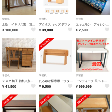
学習机
学習机
学習机
北欧 イギリス製 英国 アーコール アンティーク デスク コンソール ercol
アクタス キッズ デスク
ユキエモン アイシングキューブ 箱ティッシュカバー インテリア
¥
100,000
¥
39,800
¥
2,500
学習机
学習机
学習机
デスク 椅子 袖机 3点セット ※ご購入前にコメントお願いします。
たろゆか様専用 アクタス ACTUS キッズ 学習机 デスクシェルフ 棚
アンティーク 風 シャビーシック デスク 勉強机 テーブル ホワイトデスク 机
¥
41,500
¥
9,500
¥
999,999