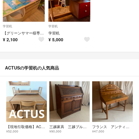
学習机
学習机
【グリーンサマー様専用】キッズアクタス デスクマット2枚セット
学習机
¥
2,100
¥
5,000
ACTUSの学習机の人気商品
【現地引取価格】ACTUS 4点セット デスク シェルフ チェスト 椅子
三越家具 三越ブルージュ ライティングビューロー カントリー 英国 デスク 北欧
フランス アンティーク ドローイング デスク 机 トールペイント カントリー
¥52,000
¥90,000
¥47,000