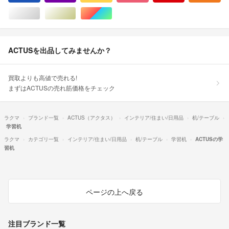
シルバー/銀色系
ゴールド/金色系
マルチカラー
ACTUSを出品してみませんか？
買取よりも高値で売れる!
まずはACTUSの売れ筋価格をチェック
ラクマ
ブランド一覧
ACTUS（アクタス）
インテリア/住まい/日用品
机/テーブル
学習机
ラクマ
カテゴリ一覧
インテリア/住まい/日用品
机/テーブル
学習机
ACTUSの学
習机
ページの上へ戻る
注目ブランド一覧