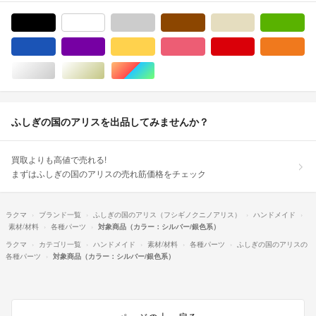
ブラック/黒色系
ホワイト/白色系
グレー/灰色系
ブラウン/茶色系
ベージュ系
グ
ブルー・ネイビー/青色系
パープル/紫色系
イエロー/黄色系
ピンク/桃色系
レッド/赤色系
オ
シルバー/銀色系
ゴールド/金色系
マルチカラー
ふしぎの国のアリスを出品してみませんか？
買取よりも高値で売れる!
まずはふしぎの国のアリスの売れ筋価格をチェック
ラクマ
ブランド一覧
ふしぎの国のアリス（フシギノクニノアリス）
ハンドメイド
素材/材料
各種パーツ
対象商品（カラー：シルバー/銀色系）
ラクマ
カテゴリ一覧
ハンドメイド
素材/材料
各種パーツ
ふしぎの国のアリスの
各種パーツ
対象商品（カラー：シルバー/銀色系）