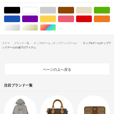
ブラック/黒色系
ホワイト/白色系
グレー/灰色系
ブラウン/茶色系
ベージュ系
グ
ブルー・ネイビー/青色系
パープル/紫色系
イエロー/黄色系
ピンク/桃色系
レッド/赤色系
オ
シルバー/銀色系
ゴールド/金色系
マルチカラー
ラクマ
ブランド一覧
チップ&デール（チップアンドデール）
チップ&デール(チップア
ンドデール)の値下げアイテム
ページの上へ戻る
注目ブランド一覧