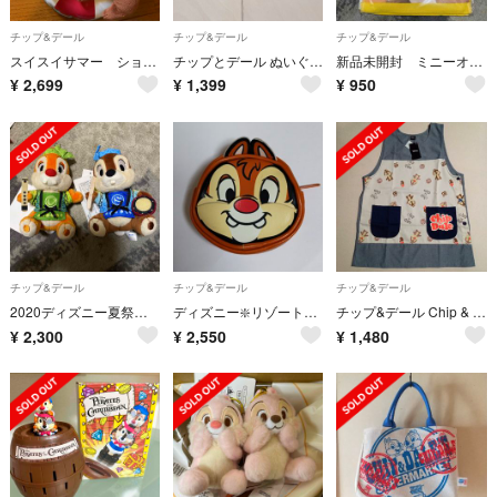
チップ&デール
チップ&デール
チップ&デール
スイスイサマー ショルダーバック ポーチ
チップとデール ぬいぐるみバッジ ディズニー ハロウィン ぬいば チップ デール
新品未開封 ミニーオーミニー チップ&デール
¥
2,699
¥
1,399
¥
950
チップ&デール
チップ&デール
チップ&デール
2020ディズニー夏祭り⭐️チップとデールぬいぐるみバッジ
ディズニー❇️リゾート❇️ランド❇️シー❇️デールのポーチ 顔型 笑顔 新品
チップ&デール Chip & Dale エプロン
¥
2,300
¥
2,550
¥
1,480