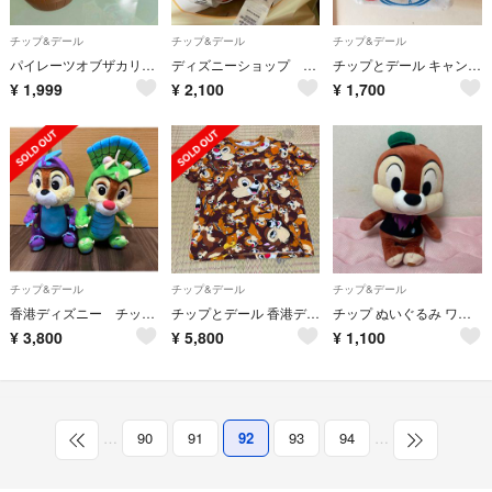
チップ&デール
チップ&デール
チップ&デール
パイレーツオブザカリビアン チップとデール 黒ひげ危機一発
ディズニーショップ さくらSAKURA2023チップデールぬいぐるみキーホルダー
チップとデール キャンバス地トートバッグ
¥
1,999
¥
2,100
¥
1,700
チップ&デール
チップ&デール
チップ&デール
香港ディズニー チップとデール 恐竜ぬいぐるみ
チップとデール 香港ディズニーランド Tシャツ
チップ ぬいぐるみ ワゴンゲーム 景品 ハロウィン
¥
3,800
¥
5,800
¥
1,100
…
90
91
92
93
94
…