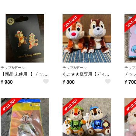
チップ&デール
チップ&デール
チップ
【新品 未使用⠀】チップ デール ピンバッジ
あこ★★様専用【ディズニー】チップとデール ぬいぐるみ
¥
980
¥
800
¥
70