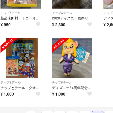
チップ&デール
チップ&デール
チップ
新品未開封 ミニーオーミニー チップ&デール
2020ディズニー夏祭り⭐️チップとデールぬいぐるみバッジ
¥
950
¥
2,300
¥
2,6
チップ&デール
チップ&デール
チップとデール タオル、ホルダー、靴下
ディズニー34周年記念❣️ガジェットぬいぐるみバッジ
¥
1,600
¥
1,000