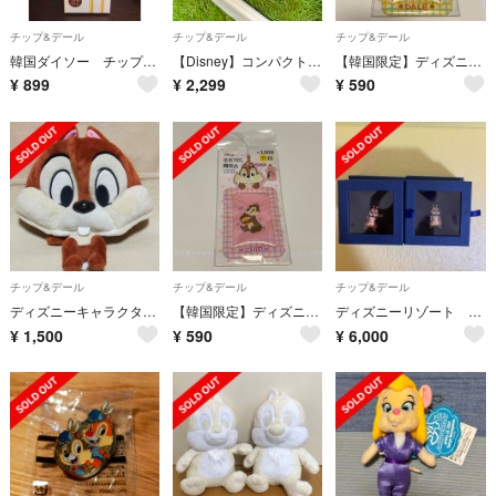
チップ&デール
チップ&デール
チップ&デール
韓国ダイソー チップとデール 充電ケーブル
【Disney】コンパクト 卓上加湿器 チップ＆デール
【韓国限定】ディズニー デール トレカケース
¥
899
¥
2,299
¥
590
チップ&デール
チップ&デール
チップ&デール
ディズニーキャラクターの帽子
【韓国限定】ディズニー チップ トレカケース
ディズニーリゾート チップ&デール
¥
1,500
¥
590
¥
6,000