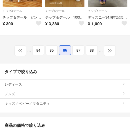
チップ&デール
チップ&デール
チップ&デール
チップ＆デール ピンバッジ
チップ＆デール 100thプラチナホワイト超BIGぬいぐるみ
ディズニー34周年記念❣️ガジェットぬいぐるみバッジ
¥
300
¥
3,380
¥
1,000
…
84
85
86
87
88
…
タイプで絞り込み
レディース
メンズ
キッズ／ベビー／マタニティ
商品の価格で絞り込み