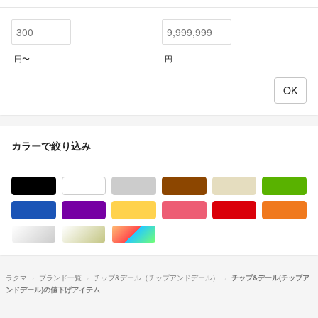
円〜
円
カラーで絞り込み
ブラック/黒色系
ホワイト/白色系
グレー/灰色系
ブラウン/茶色系
ベージュ系
グ
ブルー・ネイビー/青色系
パープル/紫色系
イエロー/黄色系
ピンク/桃色系
レッド/赤色系
オ
シルバー/銀色系
ゴールド/金色系
マルチカラー
ラクマ
ブランド一覧
チップ&デール（チップアンドデール）
チップ&デール(チップア
ンドデール)の値下げアイテム