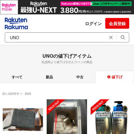
ログイン
会員登録
UNOの値下げアイテム
出品時より値下げされたウーノの商品
すべて
新品
中古
値下げ
約1,000件中 1 - 36件