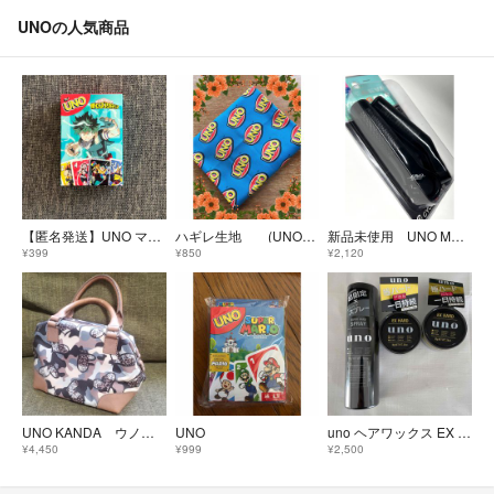
UNOの人気商品
【匿名発送】UNO マクドナルドハッピーセット 僕のヒーローアカデミア 緑谷出久
ハギレ生地 (UNO柄)
新品未使用 UNO MTBハンドルバーエンド
¥399
¥850
¥2,120
UNO KANDA ウノカンダ ハンドバッグ
UNO
uno ヘアワックス EX HARD 2個& ハードスプレー
¥4,450
¥999
¥2,500