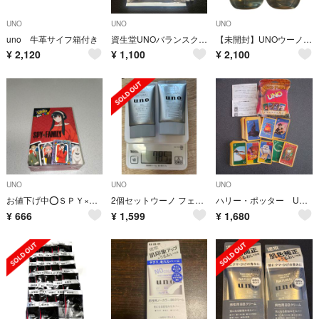
UNO
UNO
UNO
uno 牛革サイフ箱付き
資生堂UNOバランスクリエイター2本＆3Dマスク1枚
【未開封】UNOウーノオールインワンシャンプー2種 薬用スカルプエッセンスセット
¥
2,120
¥
1,100
¥
2,100
UNO
UNO
UNO
お値下げ中⭕ＳＰＹ×ＦＡＭＩＬＹハッピーセットUNOカード
2個セットウーノ フェイスカラークリエイター(ナチュラル) 30g
ハリー・ポッター UNO ウノ カードゲーム 中古 原作絵 キャラクター ボード
¥
666
¥
1,599
¥
1,680