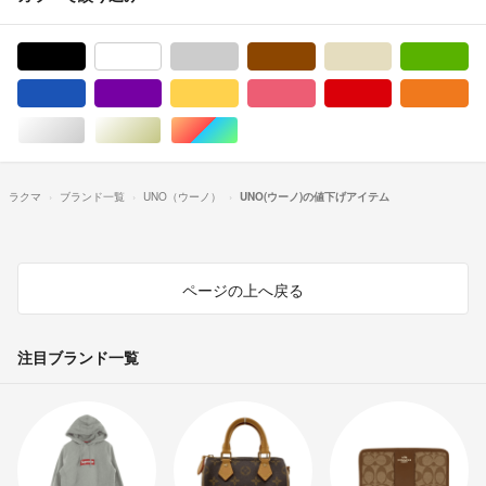
ブラック/黒色系
ホワイト/白色系
グレー/灰色系
ブラウン/茶色系
ベージュ系
グ
ブルー・ネイビー/青色系
パープル/紫色系
イエロー/黄色系
ピンク/桃色系
レッド/赤色系
オ
シルバー/銀色系
ゴールド/金色系
マルチカラー
ラクマ
ブランド一覧
UNO（ウーノ）
UNO(ウーノ)の値下げアイテム
ページの上へ戻る
注目ブランド一覧