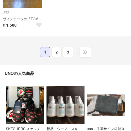
UNO
ヴィンテージの「TOMY UNO」カードゲーム
¥
1,500
1
2
3
…
UNOの人気商品
SKECHERS スケッチャーズ UNO ウノ SAY IT LOUD ザ・ロー
新品 ウーノ スキンケアタンク マイルド 160ml4本セット
uno 牛革サイフ箱付き