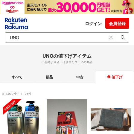
ログイン
会員登録
UNOの値下げアイテム
出品時より値下げされたウーノの商品
すべて
新品
中古
値下げ
約1,000件中 1 - 36件