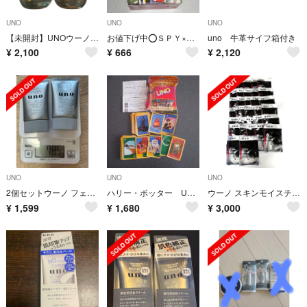
UNO
UNO
UNO
【未開封】UNOウーノオールインワンシャンプー2種 薬用スカルプエッセンスセット
お値下げ中⭕ＳＰＹ×ＦＡＭＩＬＹハッピーセットUNOカード
uno 牛革サイフ箱付き
¥
2,100
¥
666
¥
2,120
UNO
UNO
UNO
2個セットウーノ フェイスカラークリエイター(ナチュラル) 30g
ハリー・ポッター UNO ウノ カードゲーム 中古 原作絵 キャラクター ボード
ウーノ スキンモイスチャー 3Dマスク 32枚
¥
1,599
¥
1,680
¥
3,000