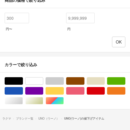
円〜
円
カラーで絞り込み
ブラック/黒色系
ホワイト/白色系
グレー/灰色系
ブラウン/茶色系
ベージュ系
グ
ブルー・ネイビー/青色系
パープル/紫色系
イエロー/黄色系
ピンク/桃色系
レッド/赤色系
オ
シルバー/銀色系
ゴールド/金色系
マルチカラー
ラクマ
ブランド一覧
UNO（ウーノ）
UNO(ウーノ)の値下げアイテム