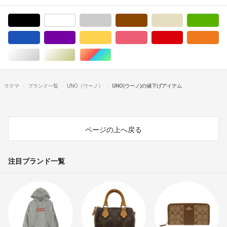
ブラック/黒色系
ホワイト/白色系
グレー/灰色系
ブラウン/茶色系
ベージュ系
グ
ブルー・ネイビー/青色系
パープル/紫色系
イエロー/黄色系
ピンク/桃色系
レッド/赤色系
オ
シルバー/銀色系
ゴールド/金色系
マルチカラー
ラクマ
ブランド一覧
UNO（ウーノ）
UNO(ウーノ)の値下げアイテム
ページの上へ戻る
注目ブランド一覧