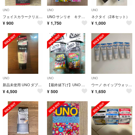
UNO
UNO
UNO
フェイスカラークリエイター BBクリーム uno✨
UNO サンリオ キティ 当たりくじマスコット
ネクタイ（2本セット）
¥
900
¥
1,750
¥
1,000
UNO
UNO
UNO
新品未使用 UNO ダブルペースト スーパーハード 90g
【最終値下げ】UNO ミニカード ガチャ 2種類セット
ウーノ ホイップウォッシュ (スクラブ) 130g 6本
¥
4,500
¥
500
¥
1,650