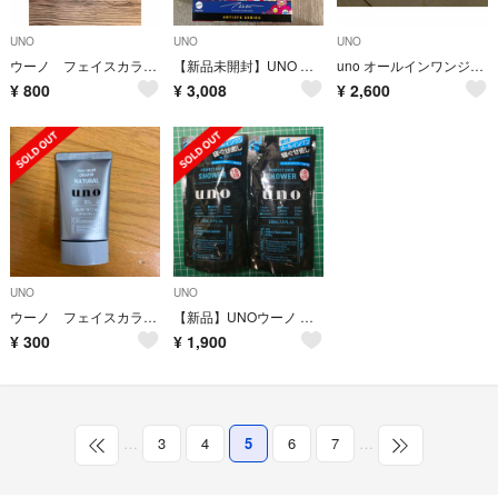
UNO
UNO
UNO
ウーノ フェイスカラークリエイター ナチュラル 男性用BBクリーム 30g
【新品未開封】UNO （ウノ）村上隆
uno オールインワンジェル
¥
800
¥
3,008
¥
2,600
UNO
UNO
ウーノ フェイスカラー クリエイター
【新品】UNOウーノ パーフェクトヘアシャワー 寝ぐせ直し 詰替用２個セット
¥
300
¥
1,900
…
3
4
5
6
7
…