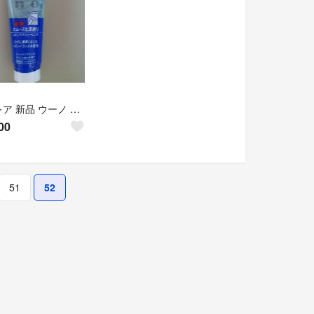
廃盤レア 新品 ウーノ シェービングジェル165g
00
51
52