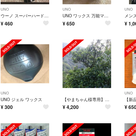
UNO
UNO
UNO
ウーノ スーパーハード ミスト 180g
UNO ワックス 万能マットのみ
¥
460
¥
650
¥
1,0
UNO
UNO
UNO ジェル ワックス
【やまちゃん様専用】新品未使用未開封 ウルトラソリッド N
¥
300
¥
4,200
¥
65