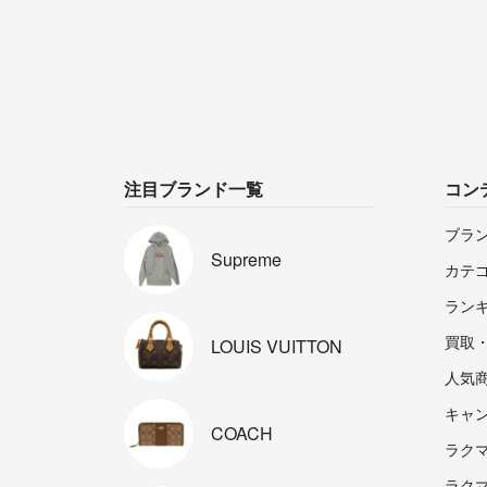
注目ブランド一覧
コン
ブラ
Supreme
カテ
ラン
買取
LOUIS
VUITTON
人気
キャ
COACH
ラクマp
ラク