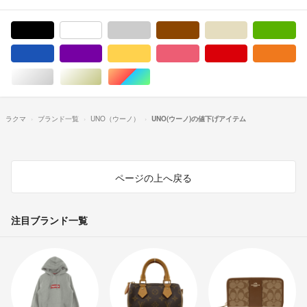
ブラック/黒色系
ホワイト/白色系
グレー/灰色系
ブラウン/茶色系
ベージュ系
グ
ブルー・ネイビー/青色系
パープル/紫色系
イエロー/黄色系
ピンク/桃色系
レッド/赤色系
オ
シルバー/銀色系
ゴールド/金色系
マルチカラー
ラクマ
ブランド一覧
UNO（ウーノ）
UNO(ウーノ)の値下げアイテム
ページの上へ戻る
注目ブランド一覧