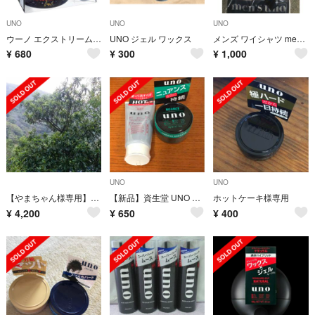
UNO
UNO
UNO
ウーノ エクストリームハード ワックス80g スキンセラムウォーターミニボトル付
UNO ジェル ワックス
メンズ ワイシャツ men's uno スマートスタイルLL
¥
680
¥
300
¥
1,000
UNO
UNO
【やまちゃん様専用】新品未使用未開封 ウルトラソリッド N
【新品】資生堂 UNO ホットジェルレングス &ニュアンスクリエイター
ホットケーキ様専用
¥
4,200
¥
650
¥
400