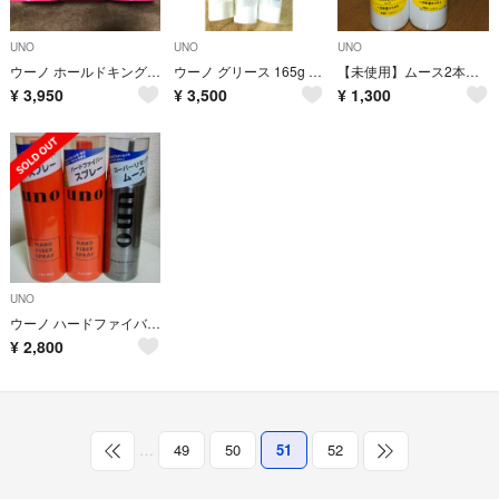
UNO
UNO
UNO
ウーノ ホールドキングN 6個セット
ウーノ グリース 165g 七個セット
【未使用】ムース2本セット（資生堂ウーノ）
¥
3,950
¥
3,500
¥
1,300
UNO
ウーノ ハードファイバースプレーN170g & スーパーリセットムースN180g
¥
2,800
…
49
50
51
52