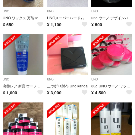
UNO
UNO
UNO
UNO ワックス 万能マットのみ
UNOスーパーハードムース
uno ウーノ デザインハードジェリー ナチュラル 100g
¥
650
¥
1,100
¥
500
UNO
UNO
UNO
廃盤レア 新品 ウーノ シェービングジェル165g
三つ折り財布 Uno kanda
80g UNO ウーノ ワックス 資生堂
¥
1,000
¥
3,000
¥
4,500