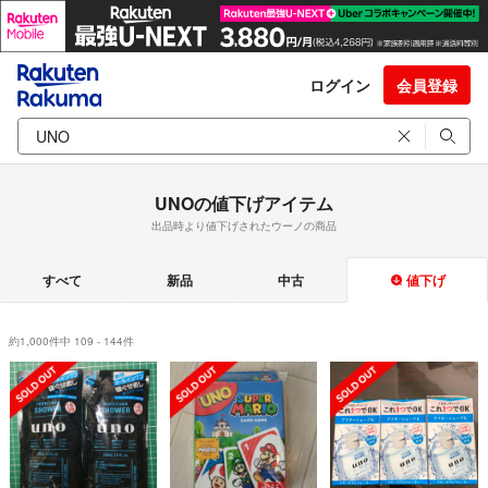
ログイン
会員登録
UNOの値下げアイテム
出品時より値下げされたウーノの商品
すべて
新品
中古
値下げ
約1,000件中 109 - 144件