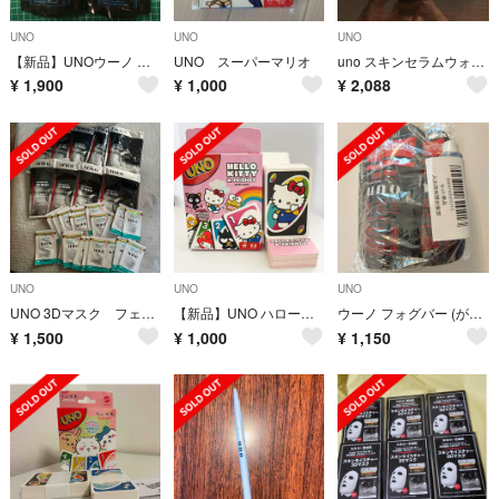
UNO
UNO
UNO
【新品】UNOウーノ パーフェクトヘアシャワー 寝ぐせ直し 詰替用２個セット
UNO スーパーマリオ
uno スキンセラムウォーター 200ml 3本セット
¥
1,900
¥
1,000
¥
2,088
UNO
UNO
UNO
UNO 3Dマスク フェイスマスク
【新品】UNO ハローキティ & フレンズ カードゲーム
ウーノ フォグバー (がっちりアクティブ) つめかえ用 80ml
¥
1,500
¥
1,000
¥
1,150