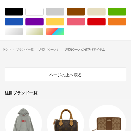
ブラック/黒色系
ホワイト/白色系
グレー/灰色系
ブラウン/茶色系
ベージュ系
グ
ブルー・ネイビー/青色系
パープル/紫色系
イエロー/黄色系
ピンク/桃色系
レッド/赤色系
オ
シルバー/銀色系
ゴールド/金色系
マルチカラー
ラクマ
ブランド一覧
UNO（ウーノ）
UNO(ウーノ)の値下げアイテム
ページの上へ戻る
注目ブランド一覧