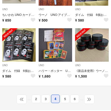
UNO
UNO
UNO
ちいかわ UNO カードゲーム 新品未開封
ウーノ UNO アイブロウペンシル
ダイム 付録 6個おまとめ
¥
850
¥
500
¥
580
UNO
UNO
UNO
ダイム 付録 6個おまとめ
ハリー・ポッター UNO ウノ カードゲーム 中古 原作絵 キャラクター ボード
《新品未使用》ウーノ ハイブリッドハード ワックス 8コセット
¥
580
¥
1,680
¥
1,500
…
2
3
4
5
6
…