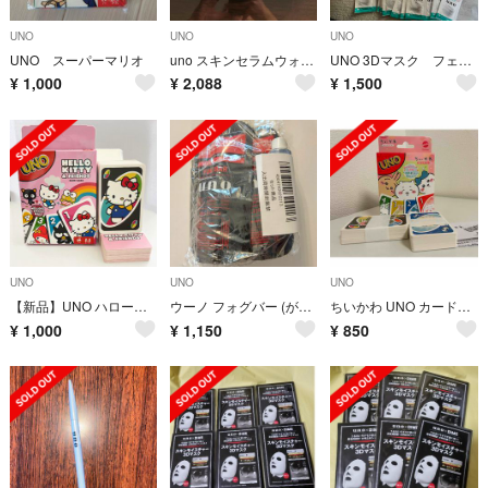
UNO
UNO
UNO
UNO スーパーマリオ
uno スキンセラムウォーター 200ml 3本セット
UNO 3Dマスク フェイスマスク
¥
1,000
¥
2,088
¥
1,500
UNO
UNO
UNO
【新品】UNO ハローキティ & フレンズ カードゲーム
ウーノ フォグバー (がっちりアクティブ) つめかえ用 80ml
ちいかわ UNO カードゲーム 新品未開封
¥
1,000
¥
1,150
¥
850