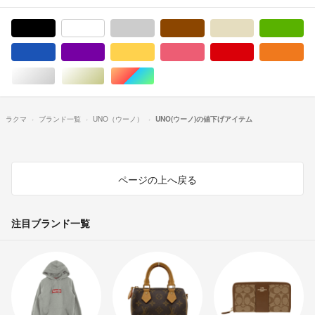
ブラック/黒色系
ホワイト/白色系
グレー/灰色系
ブラウン/茶色系
ベージュ系
グ
ブルー・ネイビー/青色系
パープル/紫色系
イエロー/黄色系
ピンク/桃色系
レッド/赤色系
オ
シルバー/銀色系
ゴールド/金色系
マルチカラー
ラクマ
ブランド一覧
UNO（ウーノ）
UNO(ウーノ)の値下げアイテム
ページの上へ戻る
注目ブランド一覧