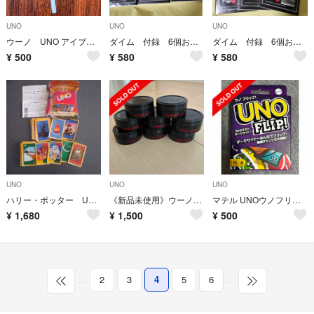
UNO
UNO
UNO
ウーノ UNO アイブロウペンシル
ダイム 付録 6個おまとめ
ダイム 付録 6個おまとめ
¥
500
¥
580
¥
580
UNO
UNO
UNO
ハリー・ポッター UNO ウノ カードゲーム 中古 原作絵 キャラクター ボード
《新品未使用》ウーノ ハイブリッドハード ワックス 8コセット
マテル UNOウノフリップ
¥
1,680
¥
1,500
¥
500
…
2
3
4
5
6
…