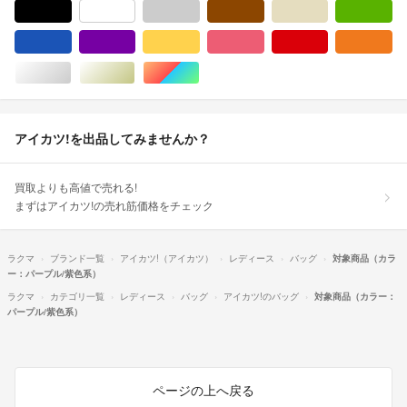
ブラック/黒色系
ホワイト/白色系
グレー/灰色系
ブラウン/茶色系
ベージュ系
グ
ブルー・ネイビー/青色系
パープル/紫色系
イエロー/黄色系
ピンク/桃色系
レッド/赤色系
オ
シルバー/銀色系
ゴールド/金色系
マルチカラー
アイカツ!を出品してみませんか？
買取よりも高値で売れる!
まずはアイカツ!の売れ筋価格をチェック
ラクマ
ブランド一覧
アイカツ!（アイカツ）
レディース
バッグ
対象商品（カラ
ー：パープル/紫色系）
ラクマ
カテゴリ一覧
レディース
バッグ
アイカツ!のバッグ
対象商品（カラー：
パープル/紫色系）
ページの上へ戻る