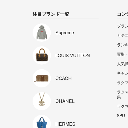
注目ブランド一覧
コン
ブラ
Supreme
カテ
ラン
買取
LOUIS
VUITTON
人気
キャ
COACH
ラクマp
ラク
集
CHANEL
ラク
SPU
HERMES