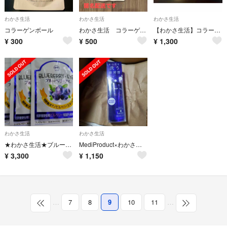
わかさ生活
わかさ生活
わかさ生活
コラーゲンボール
わかさ生活 コラーゲンボール
【わかさ生活】コラーゲンボール2袋セット
¥
300
¥
500
¥
1,300
わかさ生活
わかさ生活
★わかさ生活★ブルーベリーアイ★３１粒入り３袋セット販売★
MediProduct×わかさ生活 アイシャンプーロング 95ml
¥
3,300
¥
1,150
…
7
8
9
10
11
…