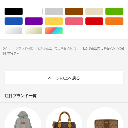
ブラック/黒色系
ホワイト/白色系
グレー/灰色系
ブラウン/茶色系
ベージュ系
グ
ブルー・ネイビー/青色系
パープル/紫色系
イエロー/黄色系
ピンク/桃色系
レッド/赤色系
オ
シルバー/銀色系
ゴールド/金色系
マルチカラー
ラクマ
ブランド一覧
わかさ生活（ワカサセイカツ）
わかさ生活(ワカサセイカツ)の値
下げアイテム
ページの上へ戻る
注目ブランド一覧